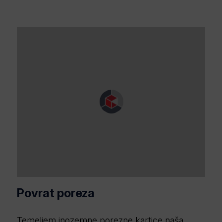
Povrat poreza
Temeljem inozemne porezne kartice naša