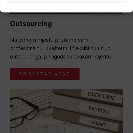
Outsourcing
Na jednom mjestu pružamo vam
profesionalnu, kvalitetnu i fleksibilnu uslugu
outsourcinga, prilagođenu svakom klijentu.
PROČITAJ VIŠE