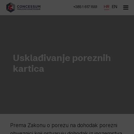
Skip to content
HR
EN
+385 1 617 1551
Main Navigation
Usklađivanje poreznih
kartica
Prema Zakonu o porezu na dohodak porezni
obveznici koji ostvaruju dohodak iz inozemstva