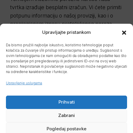
tvrtka izrađuje besplatni izračun. Vi ćete primiti
potpunu informaciju o našoj proviziji, kao i o
procijenjenom iznosu pretplaćenog poreza.
Upravljajte pristankom
PROČITAJ VIŠE
Da bismo pružili najbolje iskustvo, koristimo tehnologije poput
kolačića za čuvanje i/ili pristup informacijama o uređaju. Suglasnost s
ovim tehnologijama će nam omogućiti da obrađujemo podatke kao što
su ponašanje pri pregledavanju ili jedinstveni ID-ovi na ovoj web
stranici. Nepristanak ili povlačenje suglasnosti može negativno utjecati
na određene karakteristike i funkcije.
Upravljanje uslugama
Prihvati
Zabrani
Pogledaj postavke